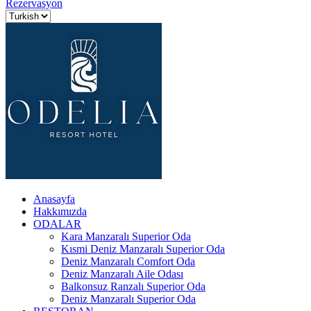
Rezervasyon
Anasayfa
Hakkımızda
ODALAR
Kara Manzaralı Superior Oda
Kısmi Deniz Manzaralı Superior Oda
Deniz Manzaralı Comfort Oda
Deniz Manzaralı Aile Odası
Balkonsuz Ranzalı Superior Oda
Deniz Manzaralı Superior Oda