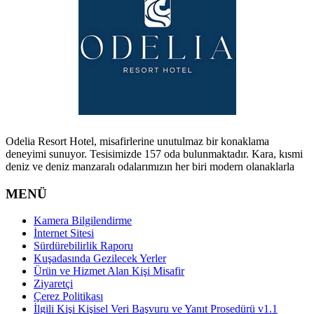
Odelia Resort Hotel, misafirlerine unutulmaz bir konaklama
deneyimi sunuyor. Tesisimizde 157 oda bulunmaktadır. Kara, kısmi
deniz ve deniz manzaralı odalarımızın her biri modern olanaklarla
MENÜ
Kamera Bilgilendirme
İnternet Sitesi
Sürdürebilirlik Raporu
Kuşadasında Gezilecek Yerler
Ürün ve Hizmet Alan Kişi Misafir
Ziyaretçi
Çerez Politikası
İlgili Kişi Kişisel Veri Başvuru ve Yanıt Prosedürü v1.1