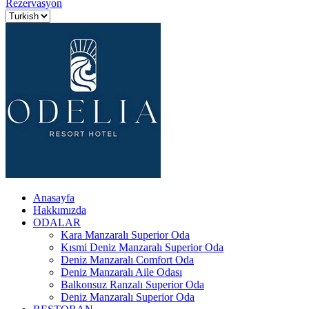
Rezervasyon
Anasayfa
Hakkımızda
ODALAR
Kara Manzaralı Superior Oda
Kısmi Deniz Manzaralı Superior Oda
Deniz Manzaralı Comfort Oda
Deniz Manzaralı Aile Odası
Balkonsuz Ranzalı Superior Oda
Deniz Manzaralı Superior Oda